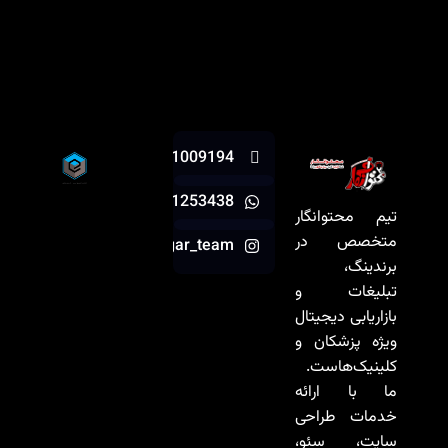
07191009194
09981253438
تیم محتوانگار
متخصص در
mohtavanegar_team
برندینگ،
تبلیغات و
بازاریابی دیجیتال
ویژه پزشکان و
کلینیک‌هاست.
ما با ارائه
خدمات طراحی
سایت، سئو،