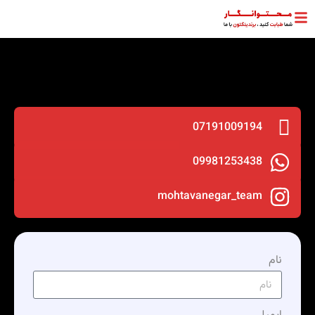
07191009194
09981253438
mohtavanegar_team
نام