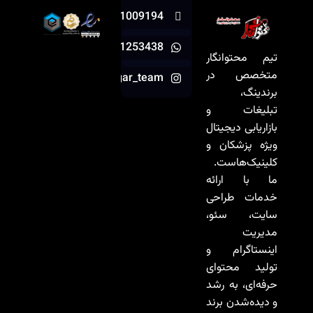
07191009194
09981253438
تیم محتوانگار
متخصص در
mohtavanegar_team
برندینگ،
تبلیغات و
بازاریابی دیجیتال
ویژه پزشکان و
کلینیک‌هاست.
ما با ارائه
خدمات طراحی
سایت، سئو،
مدیریت
اینستاگرام و
تولید محتوای
حرفه‌ای، به رشد
و دیده‌شدن برند