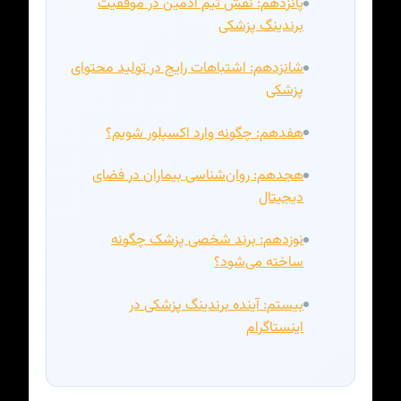
پانزدهم: نقش تیم ادمین در موفقیت
برندینگ پزشکی
شانزدهم: اشتباهات رایج در تولید محتوای
پزشکی
هفدهم: چگونه وارد اکسپلور شویم؟
هجدهم: روان‌شناسی بیماران در فضای
دیجیتال
نوزدهم: برند شخصی پزشک چگونه
ساخته می‌شود؟
بیستم: آینده برندینگ پزشکی در
اینستاگرام