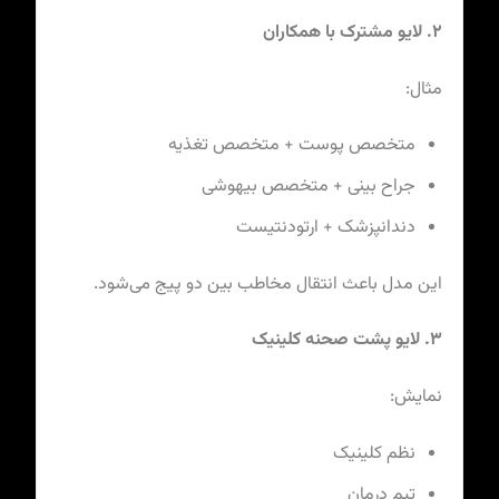
۲. لایو مشترک با همکاران
مثال:
متخصص پوست + متخصص تغذیه
جراح بینی + متخصص بیهوشی
دندانپزشک + ارتودنتیست
این مدل باعث انتقال مخاطب بین دو پیج می‌شود.
۳. لایو پشت صحنه کلینیک
نمایش:
نظم کلینیک
تیم درمان