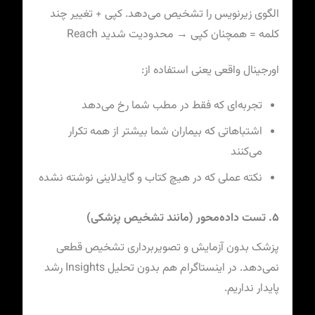
الگوی زیرنویس را تشخیص می‌دهد. کپی + تغییر چند
کلمه = همچنان کپی → محدودیت شدید Reach
اورجینال واقعی یعنی استفاده از:
تجربه‌ای که فقط در مطب شما رخ می‌دهد
اشتباهاتی که بیماران شما بیشتر از همه تکرار
می‌کنند
نکته عملی که در هیچ کتاب و گایدلاینی نوشته نشده
۵. تست داده‌محور (مانند تشخیص پزشکی)
پزشک بدون آزمایش و تصویربرداری تشخیص قطعی
نمی‌دهد. در اینستاگرام هم بدون تحلیل Insights رشد
پایدار نداریم.