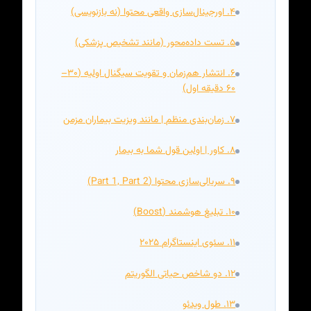
۴. اورجینال‌سازی واقعی محتوا (نه بازنویسی)
۵. تست داده‌محور (مانند تشخیص پزشکی)
۶. انتشار هم‌زمان و تقویت سیگنال اولیه (۳۰–
۶۰ دقیقه اول)
۷. زمان‌بندی منظم | مانند ویزیت بیماران مزمن
۸. کاور | اولین قول شما به بیمار
۹. سریالی‌سازی محتوا (Part 1, Part 2)
۱۰. تبلیغ هوشمند (Boost)
۱۱. سئوی اینستاگرام ۲۰۲۵
۱۲. دو شاخص حیاتی الگوریتم
۱۳. طول ویدئو