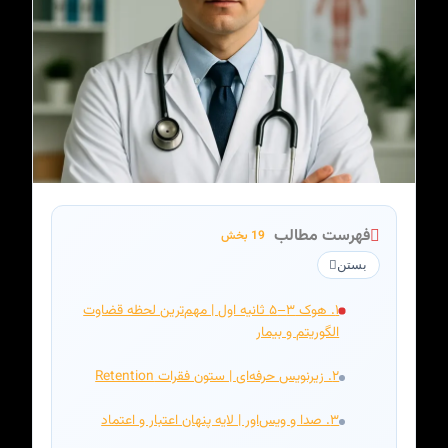
فهرست مطالب
19 بخش
بستن
۱. هوک ۳–۵ ثانیه اول | مهم‌ترین لحظه قضاوت
الگوریتم و بیمار
۲. زیرنویس حرفه‌ای | ستون فقرات Retention
۳. صدا و ویس‌اور | لایه پنهان اعتبار و اعتماد