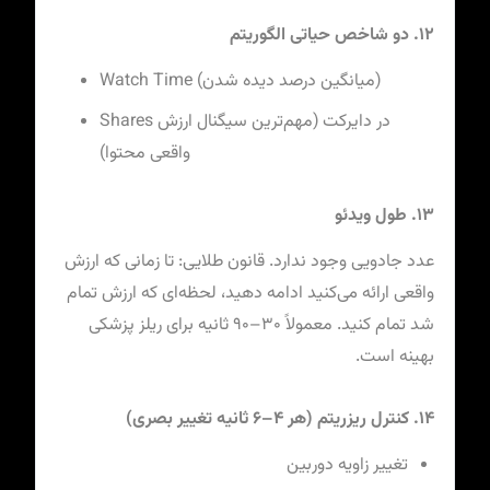
۱۲. دو شاخص حیاتی الگوریتم
Watch Time (میانگین درصد دیده شدن)
Shares در دایرکت (مهم‌ترین سیگنال ارزش
واقعی محتوا)
۱۳. طول ویدئو
عدد جادویی وجود ندارد. قانون طلایی: تا زمانی که ارزش
واقعی ارائه می‌کنید ادامه دهید، لحظه‌ای که ارزش تمام
شد تمام کنید. معمولاً ۳۰–۹۰ ثانیه برای ریلز پزشکی
بهینه است.
۱۴. کنترل ریزریتم (هر ۴–۶ ثانیه تغییر بصری)
تغییر زاویه دوربین