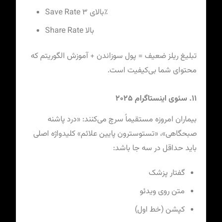
Save Rate بالای ۳٪
Share Rate بالا
تبلیغ ریلز ضعیف = پول سوزاندن + آموزش الگوریتم که
محتوای شما بی‌کیفیت است.
۱۱. سئوی اینستاگرام ۲۰۲۵
بیماران امروزه مستقیماً سرچ می‌کنند: «درد پاشنه
صبحگاهی»، «تستوسترون پایین علائم» کلیدواژه اصلی
باید حداقل در سه جا باشد:
گفتار پزشک
متن روی ویدئو
کپشن (خط اول)