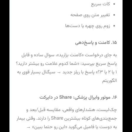
کات سریع
تغییر متن روی صفحه
زوم روی چهره یا دست‌ها
۱۵. کامنت و پاسخ‌دهی
به جای درخواست «کامنت بزارید»، سوال ساده و قابل
پاسخ سریع بپرسید: «شما کدوم علامت رو بیشتر دارید؟
۱ یا ۲ یا ۳؟» پاسخ با ریلز جدید → سیگنال بسیار قوی به
الگوریتم
۱۶. موتور وایرال پزشکی: Share در دایرکت
چک‌لیست، هشدارهای واقعی، مقایسه قبل/بعد و
جمع‌بندی‌های کوتاه بیشترین Share را دارند. وقتی بیمار
به دوست یا فامیل می‌گوید «این رو حتما ببین» →