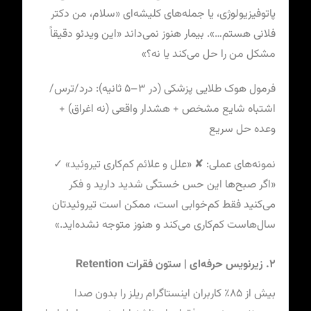
پاتوفیزیولوژی، یا جمله‌های کلیشه‌ای «سلام، من دکتر
فلانی هستم…». بیمار هنوز نمی‌داند «این ویدئو دقیقاً
مشکل من را حل می‌کند یا نه؟»
فرمول هوک طلایی پزشکی (در ۳–۵ ثانیه): درد/ترس/
اشتباه شایع مشخص + هشدار واقعی (نه اغراق) +
وعده حل سریع
نمونه‌های عملی: ✘ «علل و علائم کم‌کاری تیروئید» ✓
«اگر صبح‌ها این حس خستگی شدید دارید و فکر
می‌کنید فقط کم‌خوابی است، ممکن است تیروئیدتان
سال‌هاست کم‌کاری می‌کند و هنوز متوجه نشده‌اید.»
۲. زیرنویس حرفه‌ای | ستون فقرات Retention
بیش از ۸۵٪ کاربران اینستاگرام ریلز را بدون صدا