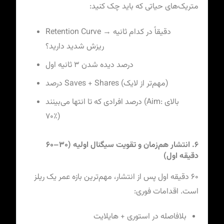
متریک‌های حیاتی که باید چک کنید:
Retention Curve → دقیقاً در کدام ثانیه
ریزش شدید دارید؟
درصد دیده شدن ۳ ثانیه اول
درصد Saves + Shares (مهم‌تر از لایک)
درصد افرادی که تا انتها می‌بینند (Aim: بالای
۷۰٪)
۶. انتشار هم‌زمان و تقویت سیگنال اولیه (۳۰–۶۰
دقیقه اول)
۶۰ دقیقه اول پس از انتشار، مهم‌ترین بازه عمر یک ریلز
است. اقدامات فوری:
بلافاصله در استوری + هایلایت