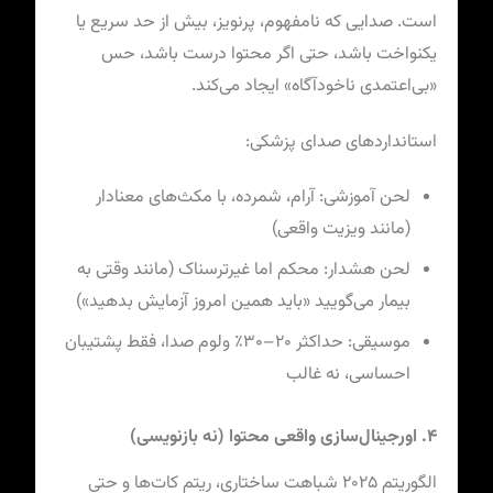
است. صدایی که نامفهوم، پرنویز، بیش از حد سریع یا
یکنواخت باشد، حتی اگر محتوا درست باشد، حس
«بی‌اعتمدی ناخودآگاه» ایجاد می‌کند.
استانداردهای صدای پزشکی:
لحن آموزشی: آرام، شمرده، با مکث‌های معنادار
(مانند ویزیت واقعی)
لحن هشدار: محکم اما غیرترسناک (مانند وقتی به
بیمار می‌گویید «باید همین امروز آزمایش بدهید»)
موسیقی: حداکثر ۲۰–۳۰٪ ولوم صدا، فقط پشتیبان
احساسی، نه غالب
۴. اورجینال‌سازی واقعی محتوا (نه بازنویسی)
الگوریتم ۲۰۲۵ شباهت ساختاری، ریتم کات‌ها و حتی