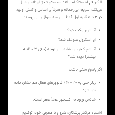
الگوریتم اینستاگرام مانند سیستم تریاژ اورژانس عمل
می‌کند: سریع، بی‌رحمانه و صرفاً بر اساس واکنش اولیه.
در ۳ تا ۵ ثانیه اول فقط این سه سوال را می‌پرسد:
آیا کاربر مکث کرد؟
آیا اسکرول متوقف شد؟
آیا کوچک‌ترین نشانه‌ای از توجه (حتی ۰.۳ ثانیه
بیشتر) دیده شد؟
اگر پاسخ منفی باشد:
ریلز حتی به ۳۰–۴۰٪ فالوورهای فعال هم نشان داده
نمی‌شود.
شانس ورود به اکسپلور عملاً صفر است.
اشتباه مرگبار پزشکان: شروع با معرفی خود، توضیح