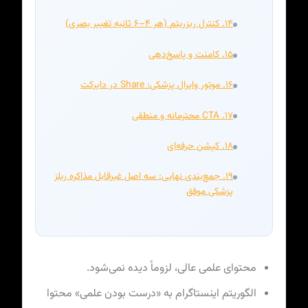
۱۴. کنترل ریزریتم (هر ۴–۶ ثانیه تغییر بصری)
۱۵. کامنت و پاسخ‌دهی
۱۶. موتور وایرال پزشکی: Share در دایرکت
۱۷. CTA محترمانه و منطقی
۱۸. کپشن حرفه‌ای
۱۹. جمع‌بندی نهایی: سه اصل غیرقابل مذاکره ریلز
پزشکی موفق
محتوای علمی عالی، لزوماً دیده نمی‌شود.
الگوریتم اینستاگرام به «درست بودن علمی» محتوا