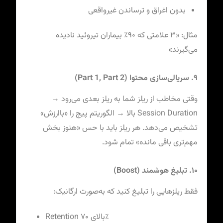
بدون اغراق و ترساندن غیرواقعی
مثال: «۳ علامتی که ۹۰٪ بیماران تیروئید نادیده
می‌گیرند»
۹. سریالی‌سازی محتوا (Part 1, Part 2)
وقتی مخاطب از ریلز شما به ریلز بعدی می‌رود →
Session Duration بالا → الگوریتم پیج را «باارزش»
تشخیص می‌دهد. هر ریلز باید با حس «هنوز بخش
مهم‌تری باقی مانده» تمام شود.
۱۰. تبلیغ هوشمند (Boost)
فقط ریلزهایی را تبلیغ کنید که به‌صورت ارگانیک:
Retention بالای ۷۰٪