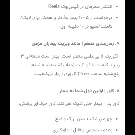
انتشار همزمان در فیس‌بوک Reels
درخواست از ۵–۱۰ بیمار وفادار یا همکار برای لایک/
کامنت/سیو در ۱۰ دقیقه اول
۷. زمان‌بندی منظم | مانند ویزیت بیماران مزمن
الگوریتم از بی‌نظمی متنفر است. بهتر است هفته‌ای ۳
ریلز با کیفیت بالا و ثابت (مثلاً یکشنبه، سه‌شنبه،
پنج‌شنبه ساعت ۲۰:۰۰) تا روزی ۱ ریلز بی‌کیفیت.
۸. کاور | اولین قول شما به بیمار
کاور بد = بیمار حتی کلیک نمی‌کند. کاور حرفه‌ای پزشکی:
چهره پزشک + متن بزرگ واضح
وعده مشخص و قابل اندازه‌گیری