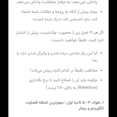
پاداش نمی‌دهد؛ به «رفتار مخاطب» پاداش می‌دهد.
بیمار پیش از آنکه به رزومه و مقالات شما اعتماد
کند، باید احساس کند «درک شده است».
اگر هر ۱۹ اصل زیر را به‌صورت چک‌لیست پیش از انتشار
اجرا کنید، دقیقاً خواهید دانست:
آیا این ریلز شانس دیده شدن و وایرال شدن دارد یا
نه؟
مخاطب دقیقاً در کدام ثانیه ریزش می‌کند؟
چگونه باید آن را اصلاح کنید تا نرخ نگه‌داری
(Retention) به بالای ۷۰٪ برسد؟
۱. هوک ۳–۵ ثانیه اول | مهم‌ترین لحظه قضاوت
الگوریتم و بیمار