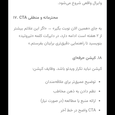
وایرال واقعی شروع می‌شود.
۱۷. CTA محترمانه و منطقی
به جای «همین الان نوبت بگیر» → «اگر این علائم بیشتر
از ۲ هفته است ادامه دارد، در دایرکت کلمه «تیروئید»
بنویسید تا راهنمایی دقیق‌تری برایتان بفرستم.»
۱۸. کپشن حرفه‌ای
کپشن نباید تکرار ویدئو باشد. وظایف کپشن:
توضیح عمیق‌تر برای علاقه‌مندان
نظم دادن به ذهن مخاطب
ارائه منبع یا مطالعه (در صورت نیاز)
CTA واضح در خط آخر